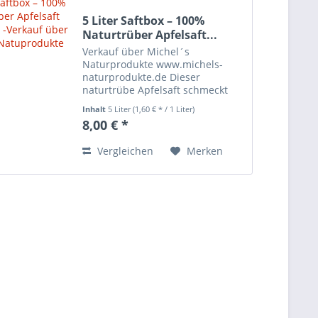
5 Liter Saftbox – 100%
Naturtrüber Apfelsaft...
Verkauf über Michel´s
Naturprodukte www.michels-
naturprodukte.de Dieser
naturtrübe Apfelsaft schmeckt
fruchtig und süß. Sein Aussehen
Inhalt
5 Liter
(1,60 € * / 1 Liter)
ist goldgelb. Sein Geschmack ist
8,00 € *
fruchtig, süss und aromatisch.
100% Direktsaft aus unseren
Vergleichen
Merken
heimischen,...