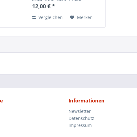
aus unseren heimischen
12,00 € *
Streuobstwiesen.
Vergleichen
Merken
ce
Informationen
Newsletter
Datenschutz
Impressum