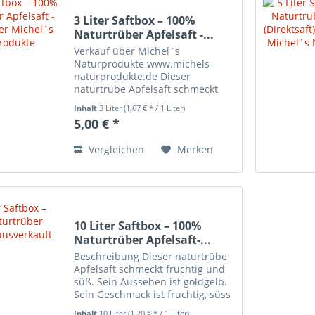
3 Liter Saftbox – 100%
Naturtrüber Apfelsaft -...
Verkauf über Michel´s
Naturprodukte www.michels-
naturprodukte.de Dieser
naturtrübe Apfelsaft schmeckt
fruchtig und süß. Sein Aussehen
Inhalt
3 Liter
(1,67 € * / 1 Liter)
ist goldgelb. Sein Geschmack ist
5,00 € *
fruchtig, süss und aromatisch.
100% Direktsaft aus unseren
Vergleichen
Merken
heimischen...
10 Liter Saftbox – 100%
Naturtrüber Apfelsaft-...
Beschreibung Dieser naturtrübe
Apfelsaft schmeckt fruchtig und
süß. Sein Aussehen ist goldgelb.
Sein Geschmack ist fruchtig, süss
und aromatisch. 100% Direktsaft
Inhalt
10 Liter
(1,20 € * / 1 Liter)